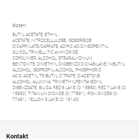
Složení:
BUTYL ACETATE, ETHYL
ACETATE, NITROCELLULOSE, ISOSORBIDE
DICAPRYLATE/CAPRATE, ADIPIC ACID/NEOPENTYL
GLYCOL/TRIMELLITIC ANHYDRIDE
COPOLYMER, ALCOHOL, STEARALKONIUM
BENTONITE, DIMETHYL OXOBENZO DIOXASILANE, N-BUTYL
ALCOHOL, ISOPROPYL ALCOHOL, PHOSPHORIC
ACID, ACETYL TRIBUTYL CITRATE, DIACETONE
ALCOHOL, ALUMINA, TRIMETHYLPENTANEDIYL
DIBENZOATE, SILICA, RED 6 LAKE (CI 15850), RED 7 LAKE (CI
15850), TITANIUM DIOXIDE (CI 77891), IRON OXIDES (CI
77491), YELLOW 5 LAKE (CI 19140)
Z
á
Kontakt