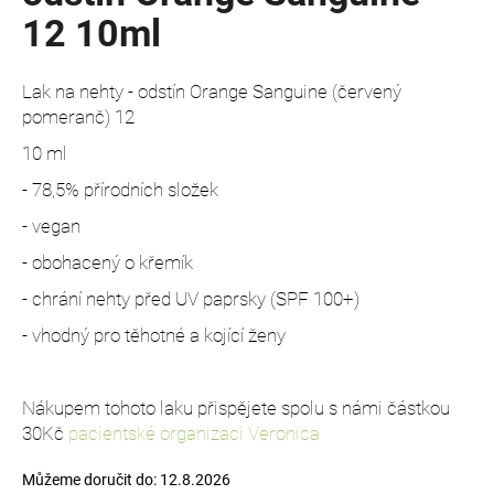
č
12 10ml
u
j
e
Lak na nehty - odstín Orange Sanguine (červený
m
pomeranč) 12
e
10 ml
- 78,5% přírodních složek
LAK
NA
- vegan
NEHTY
MÊME
- obohacený o křemík
-
ODSTÍN
- chrání nehty před UV paprsky (SPF 100+)
ROSE
PRALINE
- vhodný pro těhotné a kojící ženy
26
10ML
330
Kč
Nákupem tohoto laku přispějete spolu s námi částkou
30Kč
pacientské organizaci Veronica
Můžeme doručit do:
12.8.2026