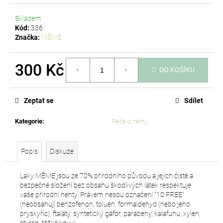
Skladem
Kód:
336
Značka:
MÊME
300 Kč
DO KOŠÍKU
Měrná
cena:
Zeptat se
Sdílet
Kategorie
:
Péče o nehty
Popis
Diskuze
Laky MÊME jsou ze 70% přírodního původu a jejich čisté a
bezpečné složení bez obsahu škodlivých látek respektuje
vaše přírodní nehty. Právem nesou označení "10 FREE"
(neobsahují benzofenon, toluen, formaldehyd (nebo jeho
pryskyřic), ftaláty, syntetický gáfor, parabeny, kalafunu, xylen,
styren, těžké kovy).