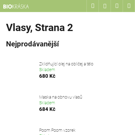
K
Přejít
Hledat
Nákup
M
Přihlášení
na
o
obsah
Zpět
Zpět
košík
š
Vlasy
, Strana 2
í
C
k
o
Nejprodávanější
p
o
t
Zklidňující olej na obličej a tělo
Skladem
ř
680 Kč
e
b
u
Maska na obnovu vlasů
j
Skladem
684 Kč
e
t
e
Poom Poom vzorek
n