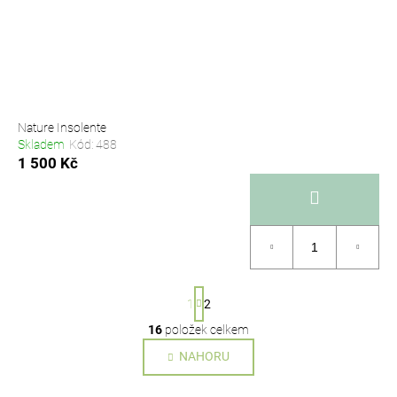
Nature Insolente
Skladem
Kód:
488
1 500 Kč
S
1
2
t
r
16
položek celkem
O
á
v
NAHORU
n
l
k
o